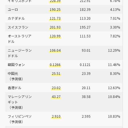
イギリスポンド
228.39
212.91
6.78%
ユーロ
190.25
182.39
4.13%
カナダドル
121.73
113.20
7.01%
スイスフラン
201.93
195.27
3.30%
オーストラリア
120.99
111.53
7.82%
ドル
ニュージーラン
106.04
93.01
12.29%
ドドル
韓国ウォン
0.1266
0.1121
11.46%
中国元
25.51
23.39
8.30%
（予測値）
香港ドル
23.02
20.11
12.63%
マレーシアリン
43.27
38.58
10.84%
ギット
（予測値）
フィリピンペソ
2.910
2.595
10.83%
（予測値）