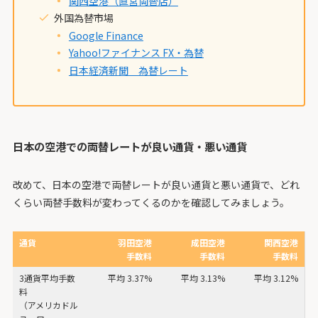
関西空港（直営両替店）
外国為替市場
Google Finance
Yahoo!ファイナンス FX・為替
日本経済新聞 為替レート
日本の空港での両替レートが良い通貨・悪い通貨
改めて、日本の空港で両替レートが良い通貨と悪い通貨で、どれ
くらい両替手数料が変わってくるのかを確認してみましょう。
通貨
羽田空港
成田空港
関西空港
手数料
手数料
手数料
3通貨平均手数
平均 3.37%
平均 3.13%
平均 3.12%
料
（アメリカドル