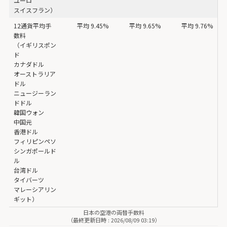
ユーロ
スイスフラン）
12通貨平均手
平均 9.45%
平均 9.65%
平均 9.76%
数料
（イギリスポン
ド
カナダドル
オーストラリア
ドル
ニュージーラン
ドドル
韓国ウォン
中国元
香港ドル
フィリピンペソ
シンガポールド
ル
台湾ドル
タイバーツ
マレーシアリン
ギット）
日本の空港の両替手数料
（最終更新日時 : 2026/08/09 03:19）