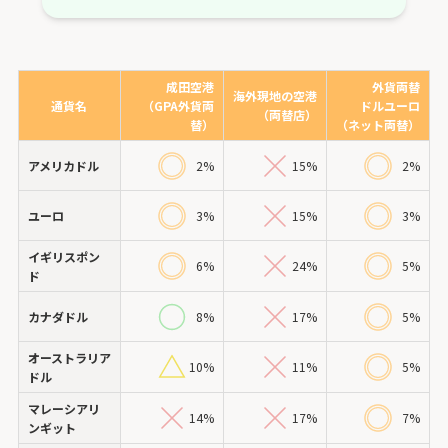
成田空港
外貨両替
海外現地の空港
通貨名
（GPA外貨両
ドルユーロ
（両替店）
替）
（ネット両替）
アメリカドル
2%
15%
2%
ユーロ
3%
15%
3%
イギリスポン
6%
24%
5%
ド
カナダドル
8%
17%
5%
オーストラリア
10%
11%
5%
ドル
マレーシアリ
14%
17%
7%
ンギット