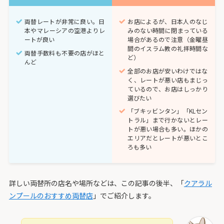
両替レートが非常に良い。日
お店によるが、日本人のなじ
本やマレーシアの空港よりレ
みのない時間に閉まっている
ートが良い
場合があるので注意（金曜昼
間のイスラム教の礼拝時間な
両替手数料も不要の店がほと
ど）
んど
全部のお店が安いわけではな
く、レートが悪い店もまじっ
ているので、お店はしっかり
選びたい
「ブキッビンタン」「KLセン
トラル」まで行かないとレー
トが悪い場合も多い。ほかの
エリアだとレートが悪いとこ
ろも多い
詳しい両替所の店名や場所などは、この記事の後半、「
クアラル
ンプールのおすすめ両替店
」でご紹介します。