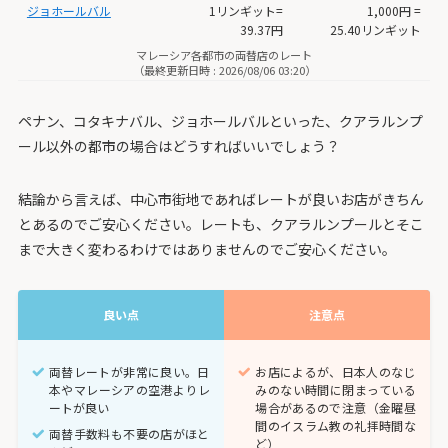
ジョホールバル
1リンギット=
1,000円 =
39.37円
25.40リンギット
マレーシア各都市の両替店のレート
（最終更新日時 : 2026/08/06 03:20）
ペナン、コタキナバル、ジョホールバルといった、クアラルンプ
ール以外の都市の場合はどうすればいいでしょう？
結論から言えば、中心市街地であればレートが良いお店がきちん
とあるのでご安心ください。レートも、クアラルンプールとそこ
まで大きく変わるわけではありませんのでご安心ください。
良い点
注意点
両替レートが非常に良い。日
お店によるが、日本人のなじ
本やマレーシアの空港よりレ
みのない時間に閉まっている
ートが良い
場合があるので注意（金曜昼
間のイスラム教の礼拝時間な
両替手数料も不要の店がほと
ど）