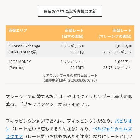
毎日お昼頃に最新情報に更新
両替エリア
両替レート
両替レート
(日本の表記)
(マレーシアの表記)
Kl Remit Exchange
1リンギット=
1,000円 =
(Bukit Bintang駅)
38.91円
25.70リンギット
JAGS MONEY
1リンギット=
1,000円 =
(Pavilion)
38.83円
25.75リンギット
クアラルンプールの参考両替レート
（最終更新日時 : 2026/08/06 03:20）
マレーシアで両替する場合は、やはりクアラルンプール最大の繁
華街、「ブキッビンタン」がおすすめです。
ブキッビンタン周辺であれば、ブキッビンタン駅なり、
パビリオ
ン
（レート悪いお店もあるため注意）なり、
ベルジャヤタイムズ
スクエア
（レート悪いお店もあるため注意）なりにレートが良い