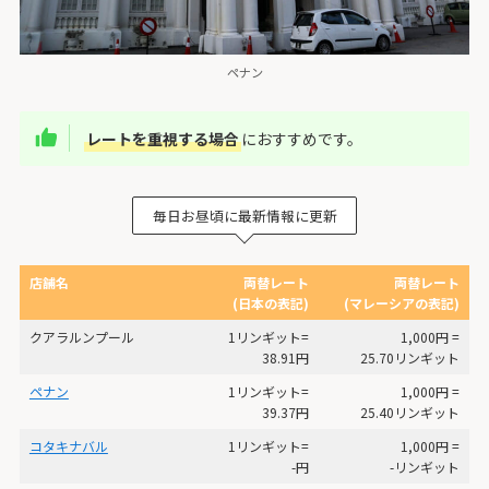
ペナン
レートを重視する場合
におすすめです。
毎日お昼頃に最新情報に更新
店舗名
両替レート
両替レート
(日本の表記)
(マレーシアの表記)
クアラルンプール
1リンギット=
1,000円 =
38.91円
25.70リンギット
ペナン
1リンギット=
1,000円 =
39.37円
25.40リンギット
コタキナバル
1リンギット=
1,000円 =
-円
-リンギット