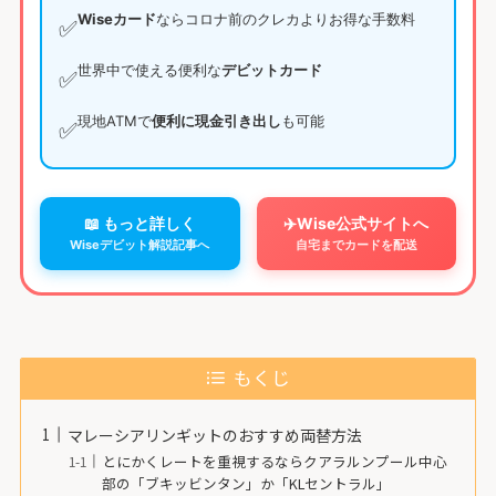
Wiseカード
ならコロナ前のクレカよりお得な手数料
✅
世界中で使える便利な
デビットカード
✅
現地ATMで
便利に現金引き出し
も可能
✅
📖 もっと詳しく
✈️Wise公式サイトへ
Wiseデビット解説記事へ
自宅までカードを配送
もくじ
マレーシアリンギットのおすすめ両替方法
とにかくレートを重視するならクアラルンプール中心
部の「ブキッビンタン」か「KLセントラル」